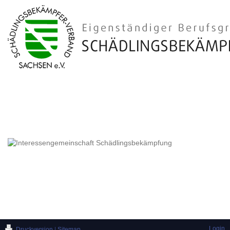
Login
Druckversion
|
Sitemap